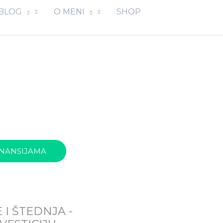
BLOG
O MENI
SHOP
INANSIJAMA
E I ŠTEDNJA -