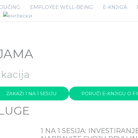
OUČING
EMPLOYEE WELL-BEING
E-KNJIGA
IJAMA
kacija
ZAKAŽI 1 NA 1 SESIJU
PORUČI E-KNJIGU O F
LUGE
1 NA 1 SESIJA: INVESTIRANJ