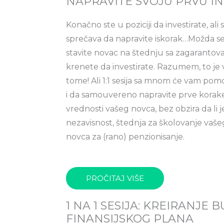
NAPRAVITE SVOJU PRVU IN
Konačno ste u poziciji da investirate, ali
sprečava da napravite iskorak…Možda se p
stavite novac na štednju sa zagarantov
krenete da investirate. Razumem, to je v
tome! Ali 1:1 sesija sa mnom će vam po
i da samouvereno napravite prve korak
vrednosti vašeg novca, bez obzira da li je 
nezavisnost, štednja za školovanje vaše
novca za (rano) penzionisanje.
PROČITAJ VIŠE
1 NA 1 SESIJA: KREIRANJE 
FINANSIJSKOG PLANA