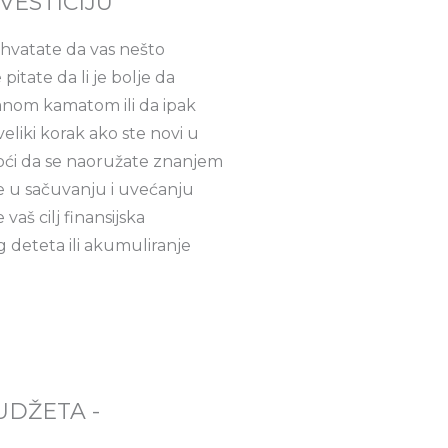
VESTICIJU
 shvatate da vas nešto
itate da li je bolje da
anom kamatom ili da ipak
eliki korak ako ste novi u
moći da se naoružate znanjem
e u sačuvanju i uvećanju
vaš cilj finansijska
g deteta ili akumuliranje
BUDŽETA -