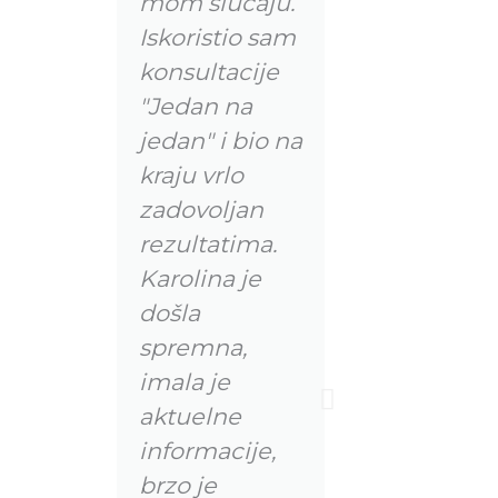
mom slučaju.
Iskoristio sam
konsultacije
"Jedan na
jedan" i bio na
kraju vrlo
zadovoljan
rezultatima.
Karolina je
došla
spremna,
imala je
aktuelne
informacije,
brzo je