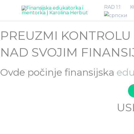
Pređi
RAD 1:1
K
na
sadržaj
PREUZMI KONTROLU
NAD SVOJIM FINANS
Ovde počinje finansijska
edu
US