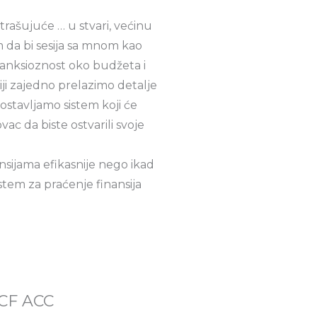
ašujuće … u stvari, većinu
 da bi sesija sa mnom kao
 anksioznost oko budžeta i
iji zajedno prelazimo detalje
ostavljamo sistem koji će
ac da biste ostvarili svoje
ansijama efikasnije nego ikad
sistem za praćenje finansija
CF ACC