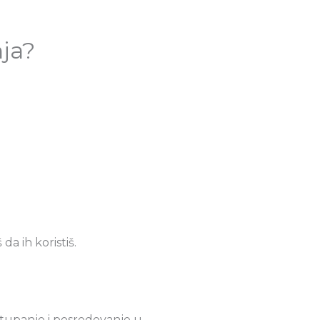
nja?
a ih koristiš.
stupanje i posredovanje u