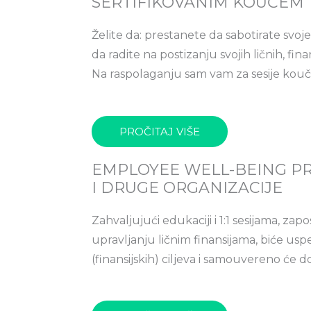
SERTIFIKOVANIM KOUČEM
Želite da: prestanete da sabotirate svoje f
da radite na postizanju svojih ličnih, finan
Na raspolaganju sam vam za sesije kouč
PROČITAJ VIŠE
EMPLOYEE WELL-BEING P
I DRUGE ORGANIZACIJE
Zahvaljujući edukaciji i 1:1 sesijama, zapo
upravljanju ličnim finansijama, biće uspe
(finansijskih) ciljeva i samouvereno će d