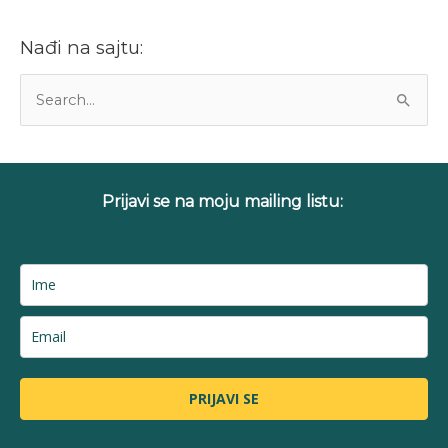
Nađi na sajtu:
P
r
e
t
Prijavi se na moju mailing listu:
r
a
g
a
z
a
:
PRIJAVI SE