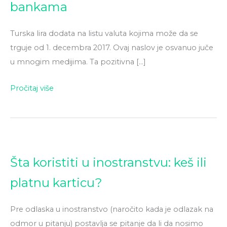
bankama
broja
valuta
Turska lira dodata na listu valuta kojima može da se
u
trguje od 1. decembra 2017. Ovaj naslov je osvanuo juče
menjačnicama
u mnogim medijima. Ta pozitivna […]
i
bankama
Pročitaj više
Šta
Šta koristiti u inostranstvu: keš ili
koristiti
platnu karticu?
u
inostranstvu:
Pre odlaska u inostranstvo (naročito kada je odlazak na
keš
odmor u pitanju) postavlja se pitanje da li da nosimo