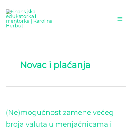
Pređi
na
sadržaj
Novac i plaćanja
(Ne)mogućnost
(Ne)mogućnost zamene većeg
zamene
broja valuta u menjačnicama i
većeg