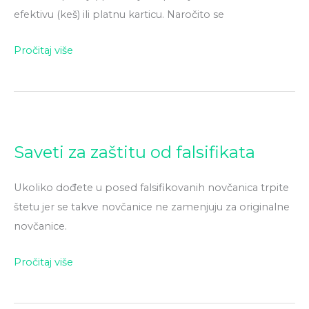
ili
efektivu (keš) ili platnu karticu. Naročito se
platnu
karticu?
Pročitaj više
Saveti
Saveti za zaštitu od falsifikata
za
zaštitu
Ukoliko dođete u posed falsifikovanih novčanica trpite
od
štetu jer se takve novčanice ne zamenjuju za originalne
falsifikata
novčanice.
Pročitaj više