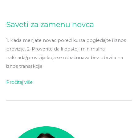
Saveti
Saveti za zamenu novca
za
zamenu
1. Kada menjate novac pored kursa pogledajte i iznos
novca
provizije. 2. Proverite da li postoji minimalna
naknada/provizija koja se obračunava bez obrzira na
iznos transakcije
Pročitaj više