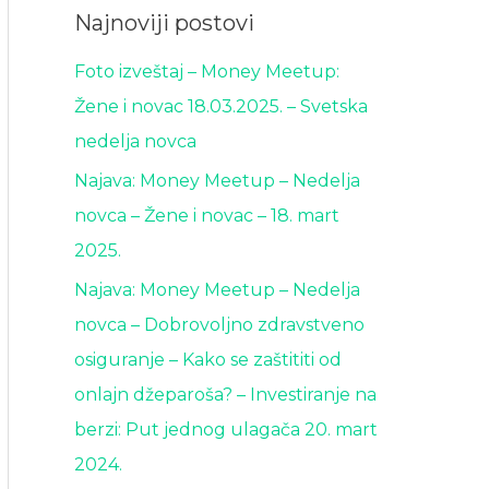
Najnoviji postovi
Foto izveštaj – Money Meetup:
Žene i novac 18.03.2025. – Svetska
nedelja novca
Najava: Money Meetup – Nedelja
novca – Žene i novac – 18. mart
2025.
Najava: Money Meetup – Nedelja
novca – Dobrovoljno zdravstveno
osiguranje – Kako se zaštititi od
onlajn džeparoša? – Investiranje na
berzi: Put jednog ulagača 20. mart
2024.