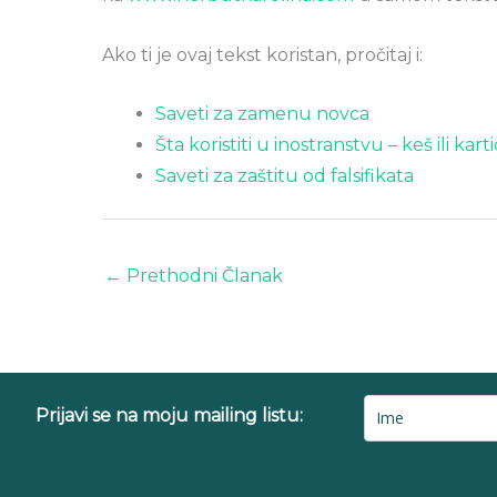
Ako ti je ovaj tekst koristan, pročitaj i:
Saveti za zamenu novca
Šta koristiti u inostranstvu – keš ili kart
Saveti za zaštitu od falsifikata
←
Prethodni Članak
Prijavi se na moju mailing listu: