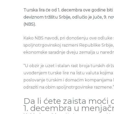
Turska lira će od 1. decembra ove godine biti
deviznom tržištu Srbije, odlučio je juče, 9. 
(NBS).
Kako NBS navodi, pri donošenju ove odluke
spoljnotrgovinskoj razmeni Republike Srbije,
ekonomske saradnje dveju zemalja u nared
“U obzir je uzet i stalan rast broja turskih d
uvođenjem turske lire na listu valuta kojima
poslovanje turskim i domaćim kompanijama 
odraziti na obim spoljnotrgovinske razmene.
Da li ćete zaista moći
1. decembra u menja