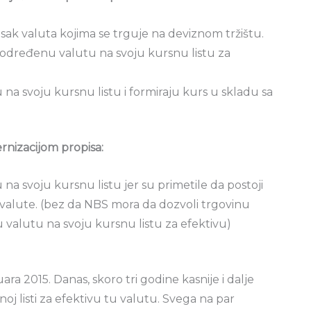
sak valuta kojima se trguje na deviznom tržištu.
e određenu valutu na svoju kursnu listu za
na svoju kursnu listu i formiraju kurs u skladu sa
nizacijom propisa:
a svoju kursnu listu jer su primetile da postoji
valute. (bez da NBS mora da dozvoli trgovinu
 valutu na svoju kursnu listu za efektivu)
ara 2015. Danas, skoro tri godine kasnije i dalje
oj listi za efektivu tu valutu. Svega na par