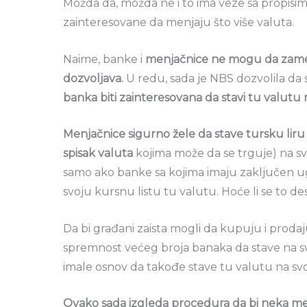
Možda da, možda ne i to ima veze sa propisim
zainteresovane da menjaju što više valuta.
Naime, banke i
menjačnice ne mogu da zamen
dozvoljava.
U redu, sada je NBS dozvolila da s
banka biti zainteresovana da stavi tu valutu 
Menjačnice sigurno žele da stave tursku liru
spisak valuta
kojima može da se trguje) na sv
samo ako banke sa kojima imaju zaključen u
svoju kursnu listu tu valutu. Hoće li se to desit
Da bi građani zaista mogli da kupuju i prodaj
spremnost većeg broja banaka da stave na sv
imale osnov da takođe stave tu valutu na svo
Ovako sada izgleda procedura da bi neka me