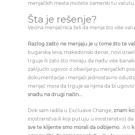
menjačkih mesta možete zameniti tu valutu
Šta je rešenje?
Većina menjačnica želi da menja što više valuta
Razlog zašto ne menjaju je u tome što te val
bugarska leva, makedonski denar, novi izraels
trguje ili zato što moraju da nađu više bana
zaključiti ugovor o obavljanju menjačkih pos
dokumentacije i menjači jednostavno odusta
menjač mora da trguje sa njima da bi ugovor 
snađu na drugi način…
Dok sam radila u Exclusive Change,
znam koli
inostranstva ili koji putuju u inostranstvo) da
sve te klijente smo morali da odbijemo.
A ti
k