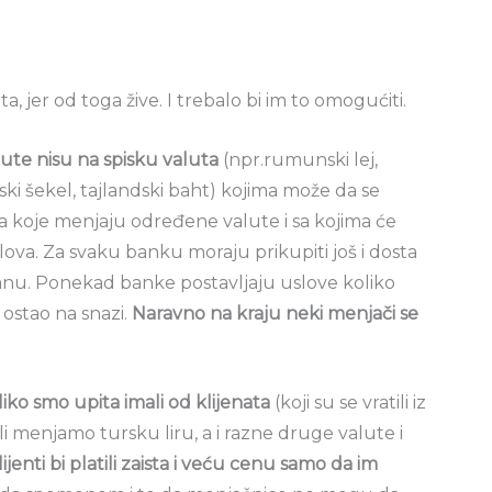
.
, jer od toga žive. I trebalo bi im to omogućiti.
ute nisu na spisku valuta
(npr.rumunski lej,
ki šekel, tajlandski baht) kojima može da se
ka koje menjaju određene valute i sa kojima će
lova. Za svaku banku moraju prikupiti još i dosta
nu. Ponekad banke postavljaju uslove koliko
ostao na snazi.
Naravno na kraju neki menjači se
ko smo upita imali od klijenata
(koji su se vratili iz
 li menjamo tursku liru, a i razne druge valute i
lijenti bi platili zaista i veću cenu samo da im