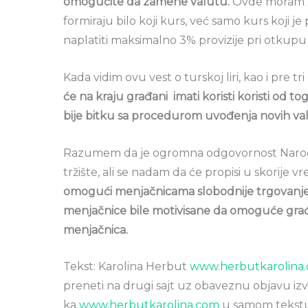
omogućite da zamene valutu.
Ovde moram d
formiraju bilo koji kurs, već samo kurs koji j
naplatiti maksimalno 3% provizije pri otkupu 
Kada vidim ovu vest o turskoj liri, kao i pre 
će na kraju građani imati koristi koristi od t
bije bitku sa procedurom uvođenja novih valu
Razumem da je ogromna odgovornost Narodn
tržište, ali se nadam da će propisi u skorij
omogući menjačnicama slobodnije trgovanj
menjačnice bile motivisane da omoguće građ
menjačnica.
Tekst: Karolina Herbut
www.herbutkarolina
preneti na drugi sajt uz obaveznu objavu izvo
ka
www.herbutkarolina.com
u samom tekstu i