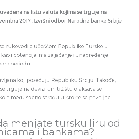
 uvedena na listu valuta kojima se trguje na
novembra 2017., Izvršni odbor Narodne banke Srbije
 se rukovodila učešćem Republike Turske u
 kao i potencijalima za jačanje i unapređenje
nom periodu.
ržavljana koji posećuju Republiku Srbiju. Takođe,
 se trguje na deviznom tržištu olakšava se
koje međusobno sarađuju, što će se povoljno
”
 da menjate tursku liru od
čnicama i bankama?