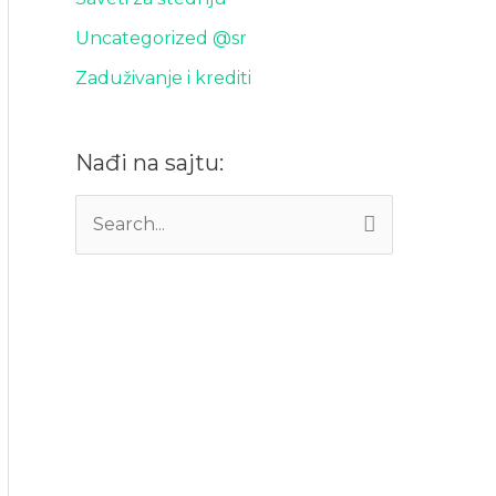
Uncategorized @sr
Zaduživanje i krediti
Nađi na sajtu:
P
r
e
t
r
a
g
a