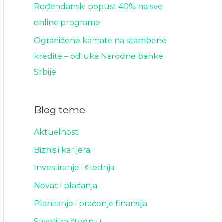
Rođendanski popust 40% na sve
online programe
Ograničene kamate na stambene
kredite – odluka Narodne banke
Srbije
Blog teme
Aktuelnosti
Biznis i karijera
Investiranje i štednja
Novac i plaćanja
Planiranje i praćenje finansija
Saveti za štednju