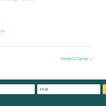
icu
Sledeći Članak
→