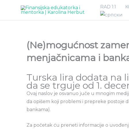
Pređi
RAD 1:1
K
na
sadržaj
(Ne)mogućnost zamene
menjačnicama i ban
Turska lira dodata na 
da se trguje od 1. dec
Ovaj naslov je osvanuo juče u mnogim medijim
da opišem koji problemi i prepreke postoje 
bankama).
Za početak ću preneti informacije o uvođenju