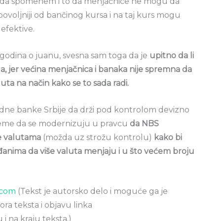
a spomenem i to da menjačnice ne mogu da
e povoljniji od bančinog kursa i na taj kurs mogu
efektive.
tri godina o juanu, svesna sam toga da je
upitno da li
oga, jer većina menjačnica i banaka nije spremna da
ta na način kako se to sada radi.
e banke Srbije da drži pod kontrolom devizno
e vreme da se modernizuju u pravcu
da NBS
e valutama
(možda uz strožu kontrolu)
kako bi
anima da više valuta menjaju i u što većem broju
.com
(Tekst je autorsko delo i moguće ga je
ra teksta i objavu linka
 na kraju teksta.)