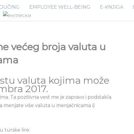
OUČING
EMPLOYEE WELL-BEING
E-KNJIGA
 većeg broja valuta u
kama
listu valuta kojima može
embra 2017.
a. Ta pozitivna vest me je zapravo i podstakla
da menjate više valuta u menjačnicama (i
 turske lire: