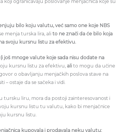
a koji ograničavaju poslovanje menjačnica koje su
juju bilo koju valutu, već samo one koje NBS
e menja turska lira, ali
to ne znači da će bilo koja
na svoju kursnu listu za efektivu.
 (i još mnoge valute koje sada nisu dodate na
oju kursnu listu za efektivu,
ali
to mogu da učine
govor o obavljanju menjačkih poslova stave na
i – ostaje da se sačeka i vidi.
u tursku liru, mora da postoji zainteresovanost i
oju kursnu listu tu valutu, kako bi menjačnice
ju kursnu listu.
njačnica kupovala i prodavala neku valutu: