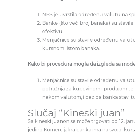
NBS je uvrstila određenu valutu na spi
Banke (što veći broj banaka) su stavil
efektivu.
Menjačnice su stavile određenu valutu 
kursnom listom banaka.
Kako bi procedura mogla da izgleda sa moder
Menjačnice su stavile određenu valutu n
potražnja za kupovinom i prodajom te 
nekom valutom, i bez da banka stavi tu
Slučaj “Kineski juan”
Sa kineski juanon se može trgovati od 12. janu
jedino Komercijalna banka ima na svojoj kursn