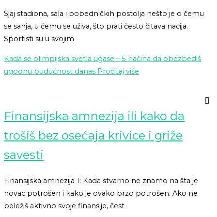
Sjaj stadiona, sala i pobedničkih postolja nešto je o čemu
se sanja, u čemu se uživa, što prati često čitava nacija.
Sportisti su u svojim
Kada se olimpijska svetla ugase – 5 načina da obezbediš
ugodnu budućnost danas
Pročitaj više
Finansijska amnezija ili kako da
trošiš bez osećaja krivice i griže
savesti
Finansijska amnezija 1: Kada stvarno ne znamo na šta je
novac potrošen i kako je ovako brzo potrošen. Ako ne
beležiš aktivno svoje finansije, čest