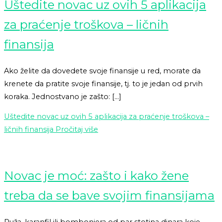
Uštedite novac uz ovih 5 aplikacija
za praćenje troškova – ličnih
finansija
Ako želite da dovedete svoje finansije u red, morate da
krenete da pratite svoje finansije, tj. to je jedan od prvih
koraka. Jednostvano je zašto: […]
Uštedite novac uz ovih 5 aplikacija za praćenje troškova –
ličnih finansija
Pročitaj više
Novac je moć: zašto i kako žene
treba da se bave svojim finansijama
Ruža, karanfil ili bombonjera od par stotina dinara koje