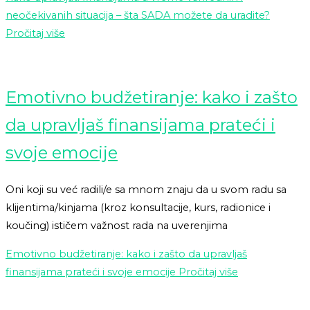
neočekivanih situacija – šta SADA možete da uradite?
Pročitaj više
Emotivno budžetiranje: kako i zašto
da upravljaš finansijama prateći i
svoje emocije
Oni koji su već radili/e sa mnom znaju da u svom radu sa
klijentima/kinjama (kroz konsultacije, kurs, radionice i
koučing) ističem važnost rada na uverenjima
Emotivno budžetiranje: kako i zašto da upravljaš
finansijama prateći i svoje emocije
Pročitaj više