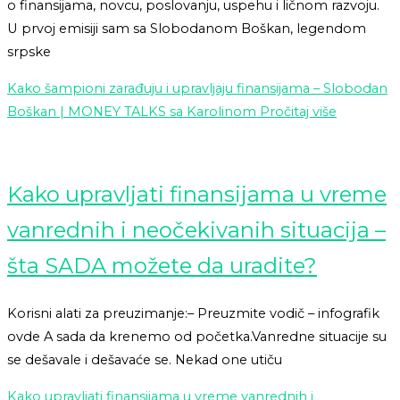
o finansijama, novcu, poslovanju, uspehu i ličnom razvoju.
U prvoj emisiji sam sa Slobodanom Boškan, legendom
srpske
Kako šampioni zarađuju i upravljaju finansijama – Slobodan
Boškan | MONEY TALKS sa Karolinom
Pročitaj više
Kako upravljati finansijama u vreme
vanrednih i neočekivanih situacija –
šta SADA možete da uradite?
Korisni alati za preuzimanje:– Preuzmite vodič – infografik
ovde A sada da krenemo od početka.Vanredne situacije su
se dešavale i dešavaće se. Nekad one utiču
Kako upravljati finansijama u vreme vanrednih i