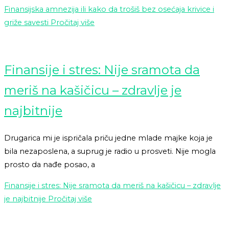
Finansijska amnezija ili kako da trošiš bez osećaja krivice i
griže savesti
Pročitaj više
Finansije i stres: Nije sramota da
meriš na kašičicu – zdravlje je
najbitnije
Drugarica mi je ispričala priču jedne mlade majke koja je
bila nezaposlena, a suprug je radio u prosveti. Nije mogla
prosto da nađe posao, a
Finansije i stres: Nije sramota da meriš na kašičicu – zdravlje
je najbitnije
Pročitaj više