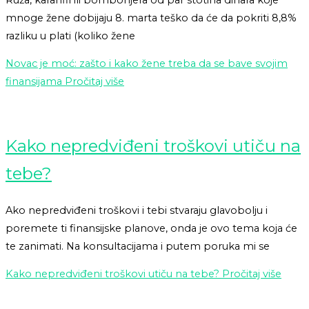
mnoge žene dobijaju 8. marta teško da će da pokriti 8,8%
razliku u plati (koliko žene
Novac je moć: zašto i kako žene treba da se bave svojim
finansijama
Pročitaj više
Kako nepredviđeni troškovi utiču na
tebe?
Ako nepredviđeni troškovi i tebi stvaraju glavobolju i
poremete ti finansijske planove, onda je ovo tema koja će
te zanimati. Na konsultacijama i putem poruka mi se
Kako nepredviđeni troškovi utiču na tebe?
Pročitaj više