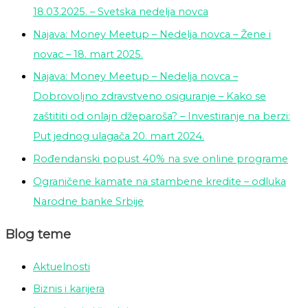
18.03.2025. – Svetska nedelja novca
Najava: Money Meetup – Nedelja novca – Žene i
novac – 18. mart 2025.
Najava: Money Meetup – Nedelja novca –
Dobrovoljno zdravstveno osiguranje – Kako se
zaštititi od onlajn džeparoša? – Investiranje na berzi:
Put jednog ulagača 20. mart 2024.
Rođendanski popust 40% na sve online programe
Ograničene kamate na stambene kredite – odluka
Narodne banke Srbije
Blog teme
Aktuelnosti
Biznis i karijera