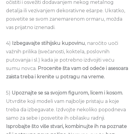
očistiti i osvežiti dodavanjem nekog metalnog
detalja ili vezivanjem dekorativne ešarpe. Ukratko,
posvetite se svom zanemarenom ormaru, možda
vas prijatno iznenadi.
4)
Izbegavajte stihijsku kupovinu
, naročito uoči
važnih prilika (svečanosti, koktela, poslovnih
putovanja i sl.) kada je potrebno izdvojiti veću
sumu novca.
Procenite šta vam od odeće i asesoara
zaista treba i krenite u potragu na vreme.
5)
Upoznajte se sa svojom figurom, licem i kosom.
Utvrdite koji modeli vam najbolje pristaju a koje
treba da izbegavate. Izdvojte nekoliko popodneva
samo za sebe i posvetite ih obilasku radnji.
Isprobajte što više stvari, kombinujte ih na poznate