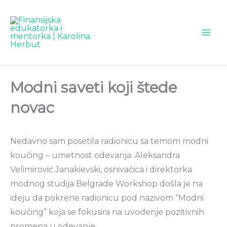
Pređi
na
sadržaj
Modni saveti koji štede
novac
Nedavno sam posetila radionicu sa temom modni
koučing – umetnost odevanja. Aleksandra
Velimirović Janakievski, osnivačica i direktorka
modnog studija Belgrade Workshop došla je na
ideju da pokrene radionicu pod nazivom “Modni
koučing” koja se fokusira na uvođenje pozitivnih
promena u odevanje.