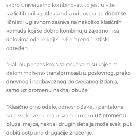
skoro univerzalno kombinovati, to jest u više
različitih prilika, Aleksandra odgovara da
dobar se
lični stil uglavnom zasniva na nekoliko klasičnih
komada koji se dobro kombinuju zajedno
ili sa
delovima odeće koji su više “trendi” i stilski
određeni:
“Haljinu princes kroja sa raskošnim suknjenim
delom možemo
transformosati iz poslovnog, preko
dnevnog i neobaveznog do svečanog izdanja,
samo uz promenu nakita i obuće
:”
“
Klasično crno odelo
, odnosno žaket i
pantalone
koje svaka žena ima u svom ormaru
uz promenu
bluza, majica, nakita i drugih detalja može svaki put
dobiti potpuno drugačije značenje.
”