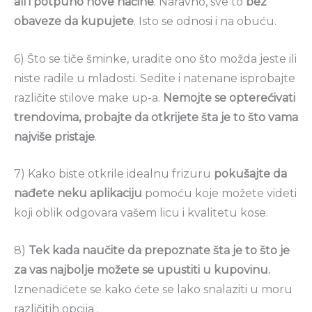
ali i potpuno nove načine
. Naravno, sve to
bez
obaveze da kupujete
. Isto se odnosi i na obuću.
6) Što se tiče šminke, uradite ono što možda jeste ili
niste radile u mladosti. Sedite i natenane isprobajte
različite stilove make up-a.
Nemojte se opterećivati
trendovima, probajte da otkrijete šta je to što vama
najviše pristaje
.
7) Kako biste otkrile idealnu frizuru
pokušajte da
nađete neku aplikaciju
pomoću koje možete videti
koji oblik odgovara vašem licu i kvalitetu kose.
8)
Tek kada naučite da prepoznate šta je to što je
za vas najbolje možete se upustiti u kupovinu.
Iznenadićete se kako ćete se lako snalaziti u moru
različitih opcija .