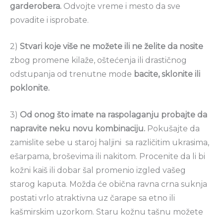
garderobera.
Odvojte vreme i mesto da sve
povadite i isprobate.
2)
Stvari koje više ne možete ili ne želite da nosite
zbog promene kilaže, oštećenja ili drastičnog
odstupanja od trenutne mode
bacite, sklonite ili
poklonite.
3)
Od onog što imate na raspolaganju probajte da
napravite neku novu kombinaciju.
Pokušajte da
zamislite sebe u staroj haljini sa različitim ukrasima,
ešarpama, broševima ili nakitom. Procenite da li bi
kožni kaiš ili dobar šal promenio izgled vašeg
starog kaputa. Možda će obična ravna crna suknja
postati vrlo atraktivna uz čarape sa etno ili
kašmirskim uzorkom. Staru kožnu tašnu možete