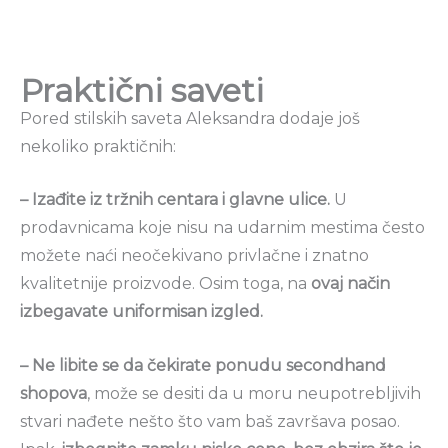
Praktični saveti
Pored stilskih saveta Aleksandra dodaje još
nekoliko praktičnih:
– Izađite iz tržnih centara i glavne ulice.
U
prodavnicama koje nisu na udarnim mestima često
možete naći neočekivano privlačne i znatno
kvalitetnije proizvode. Osim toga, na
ovaj način
izbegavate uniformisan izgled.
– Ne libite se da čekirate ponudu secondhand
shopova
, može se desiti da u moru neupotrebljivih
stvari nađete nešto što vam baš završava posao.