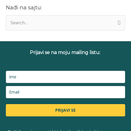
Nađi na sajtu:
P
r
e
t
Prijavi se na moju mailing listu:
r
a
g
a
z
a
:
PRIJAVI SE