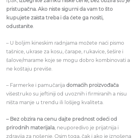
Ipak,
izbegnite zamku niske cene, bez obzira što je
pristupačna. Ako niste sigurni da vam to što
kupujete zaista treba i da ćete ga nositi,
odustanite
.
– U boljim kineskim radnjama možete naći pismo
tašnice, ukrase za kosu, čarape, rukavice, šešire i
šalove/marame koje se mogu dobro kombinovati a
ne koštaju previše.
– Farmerke i pamučarija
domaćih proizvođača
višestruko su jeftiniji od uvoznih i firmiranih a nisu
ništa manje u trendu ili lošijeg kvaliteta.
– Bez obzira na cenu dajte prednost odeći od
prirodnih materijala
, neuporedivo je prijatnija i
zdravija za nošenje. Osim toga, čak i ako je iznošena