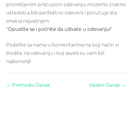
promišljenim pristupom odevanju možemo znatno
uštedeti a biti perfektno odeveni i poručuje šta
smatra najvažnijim:
“
Opustite se i počnite da uživate u odevanju!
”
Podelite sa nama u komentarima na koji način vi
štedite na odevanju i koji saveti su vam bili
najkorisniji!
←
Prethodni Članak
Sledeći Članak
→