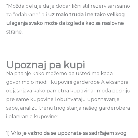
“Možda deluje da je dobar lični stil rezervisan samo
za “odabrane” ali
uz malo truda i ne tako velikog
ulaganja svako može da izgleda kao sa naslovne
strane.
Upoznaj pa kupi
Na pitanje kako možemo da uštedimo kada
govorimo o modi i kupovini garderobe Aleksandra
objašnjava kako pametna kupovina i moda počinju
pre same kupovine i obuhvataju upoznavanje
sebe, analizu trenutnog stanja našeg garderobera
i planiranje kupovine:
1)
Vrlo je važno da se upoznate sa sadržajem svog