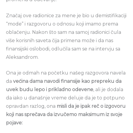
Značaj ove radionice za mene je bio u demistifikaciji
“mode” i razgovoru o odnosu koji imamo prema
oblačenju. Nakon što sam na samoj radionici čula
više korisnih saveta čija primena može i da nas
finansijski oslobodi, odlučila sam se na intervju sa
Aleksandrom.
Ona je odmah na početku našeg razgovora navela
da
većina dama navodi finansije kao prepreku da
uvek budu lepo i prikladno odevene
, ali je dodala
da iako u današnje vreme deluje da je to potpuno
opravdan razlog, ona
misli da je ipak reč o izgovoru
koji nas sprečava da izvučemo maksimum iz svoje
pojave: