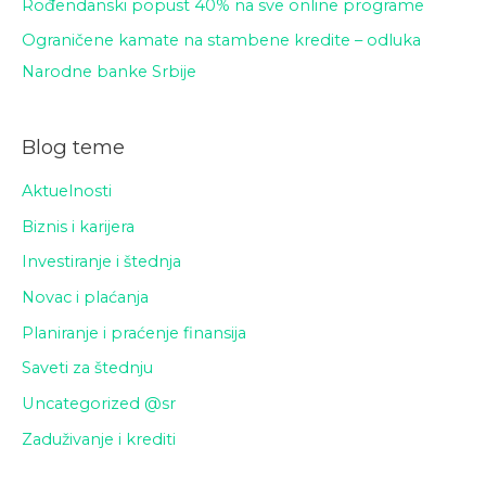
Rođendanski popust 40% na sve online programe
Ograničene kamate na stambene kredite – odluka
Narodne banke Srbije
Blog teme
Aktuelnosti
Biznis i karijera
Investiranje i štednja
Novac i plaćanja
Planiranje i praćenje finansija
Saveti za štednju
Uncategorized @sr
Zaduživanje i krediti