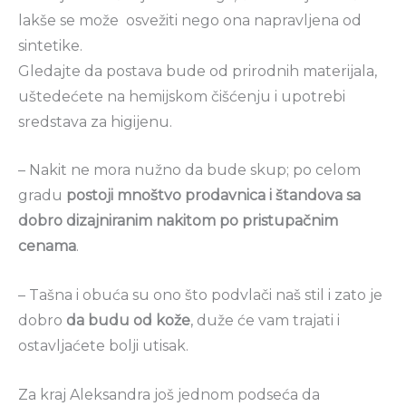
lakše se može osvežiti nego ona napravljena od
sintetike.
Gledajte da postava bude od prirodnih materijala,
uštedećete na hemijskom čišćenju i upotrebi
sredstava za higijenu.
– Nakit ne mora nužno da bude skup; po celom
gradu
postoji mnoštvo prodavnica i štandova sa
dobro dizajniranim nakitom po pristupačnim
cenama
.
– Tašna i obuća su ono što podvlači naš stil i zato je
dobro
da budu od kože
, duže će vam trajati i
ostavljaćete bolji utisak.
Za kraj Aleksandra još jednom podseća da