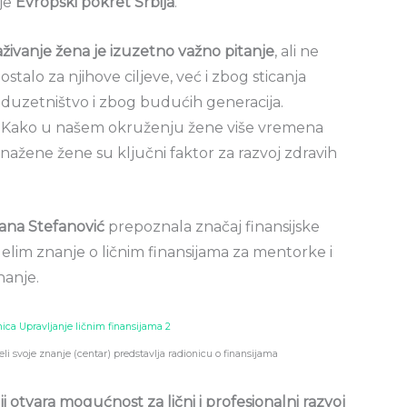
uje
Evropski pokret Srbija
.
živanje žena je izuzetno važno pitanje
, ali ne
ostalo za njihove ciljeve, već i zbog sticanja
duzetništvo i zbog budućih generacija.
ce. Kako u našem okruženju žene više vremena
snažene žene su ključni faktor za razvoj zdravih
ana Stefanović
prepoznala značaj finansijske
delim znanje o ličnim finansijama za mentorke i
nanje.
li svoje znanje (centar) predstavlja radionicu o finansijama
i otvara mogućnost za lični i profesionalni razvoj