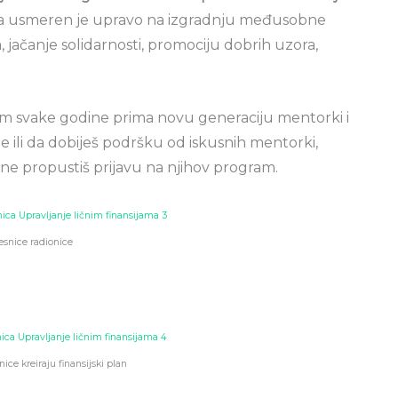
a usmeren je upravo na izgradnju međusobne
, jačanje solidarnosti, promociju dobrih uzora,
em svake godine prima novu generaciju mentorki i
je ili da dobiješ podršku od iskusnih mentorki,
e propustiš prijavu na njihov program.
esnice radionice
ice kreiraju finansijski plan