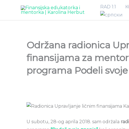
Pređi
RAD 1:1
K
na
sadržaj
Održana radionica Upr
finansijama za mentor
programa Podeli svoje
U subotu, 28-og aprila 2018. sam održala
rad