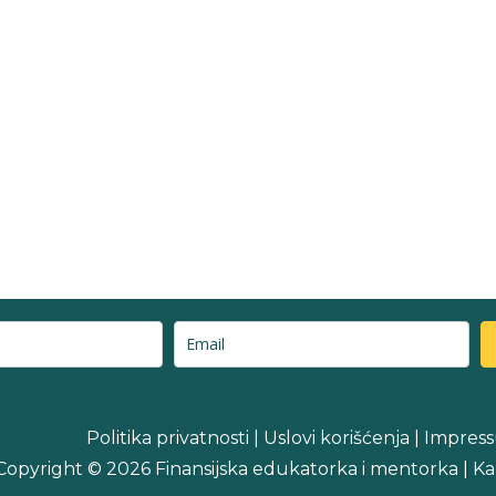
Politika privatnosti
|
Uslovi korišćenja
|
Impres
Copyright © 2026 Finansijska edukatorka i mentorka | K