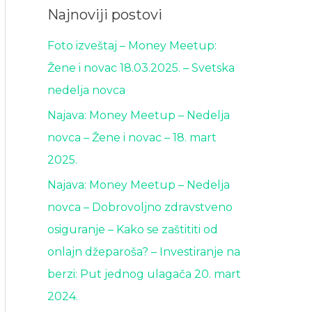
Najnoviji postovi
Foto izveštaj – Money Meetup:
Žene i novac 18.03.2025. – Svetska
nedelja novca
Najava: Money Meetup – Nedelja
novca – Žene i novac – 18. mart
2025.
Najava: Money Meetup – Nedelja
novca – Dobrovoljno zdravstveno
osiguranje – Kako se zaštititi od
onlajn džeparoša? – Investiranje na
berzi: Put jednog ulagača 20. mart
2024.