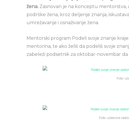
žena.
Zasnovan je na konceptu mentorstva, 
podrške žena, kroz deljenje znanja, iskustava
umrežavanje i osnaživanje žena.
Mentorski program Podeli svoje znanje kraj
mentorina, te ako želiš da podeliš svoje znan
zabeleži podsetnik za oktobar-novembar da n
Foto: uč
Foto: učesnice radion