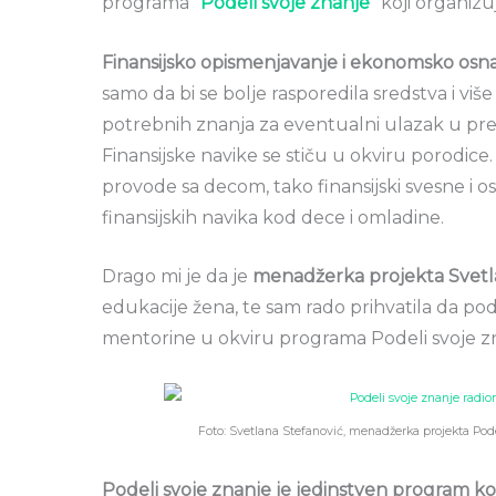
programa
“Podeli svoje znanje”
koji organiz
Finansijsko opismenjavanje i ekonomsko osna
samo da bi se bolje rasporedila sredstva i više 
potrebnih znanja za eventualni ulazak u pre
Finansijske navike se stiču u okviru porodi
provode sa decom, tako finansijski svesne i o
finansijskih navika kod dece i
omladine.
Drago mi je da je
menadžerka projekta Svetl
edukacije žena, te sam rado prihvatila da po
mentorine u okviru programa Podeli svoje z
Foto: Svetlana Stefanović, menadžerka projekta Pode
Podeli svoje znanje je jedinstven program koj