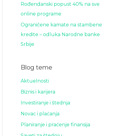
Rođendanski popust 40% na sve
online programe
Ograničene kamate na stambene
kredite – odluka Narodne banke
Srbije
Blog teme
Aktuelnosti
Biznis i karijera
Investiranje i štednja
Novac i plaćanja
Planiranje i praćenje finansija
Saveti za štednju