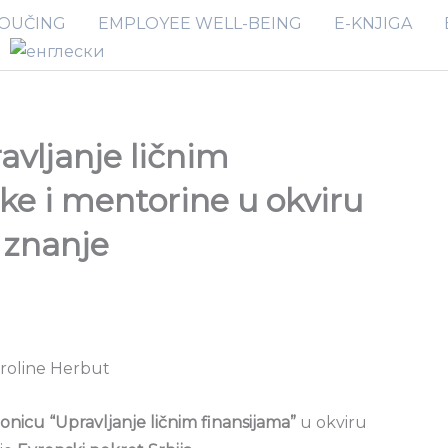
OUČING
EMPLOYEE WELL-BEING
E-KNJIGA
avljanje ličnim
ke i mentorine u okviru
 znanje
ionicu “Upravljanje ličnim finansijama”
u okviru