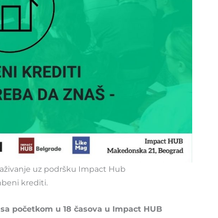
snaživanje uz podršku Impact Hub
eni krediti.
la sa početkom u 18 časova u Impact HUB