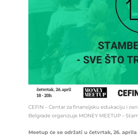
CEFIN – Centar za finansijsku edukaciju i o
Belgrade organizuje MONEY MEETUP – Stamb
Meetup će se održati u četvrtak, 26. apri