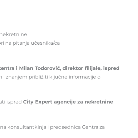
a nekretnine
i na pitanja učesnika/ca
ntra i Milan Todorović, direktor filijale, ispred
i znanjem približiti ključne informacije o
ati ispred
City Expert agencije za nekretnine
ovna konsultantkinja i predsednica Centra za