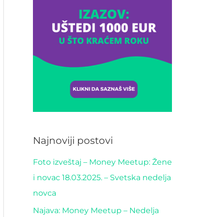
Najnoviji postovi
Foto izveštaj – Money Meetup: Žene
i novac 18.03.2025. – Svetska nedelja
novca
Najava: Money Meetup – Nedelja