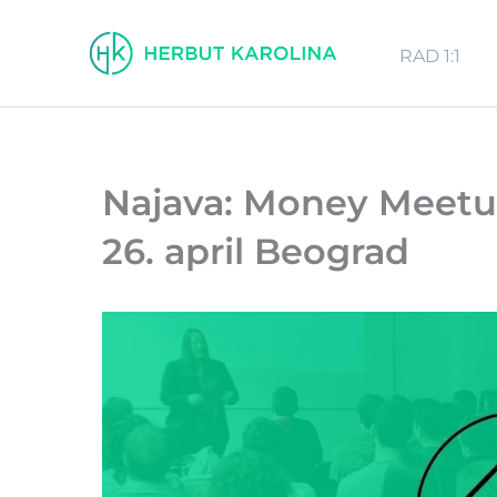
Pređi
na
RAD 1:1
sadržaj
Najava: Money Meetup
26. april Beograd