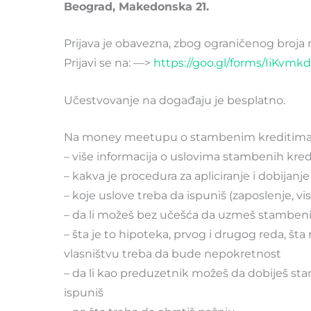
Beograd, Makedonska 21.
Prijava je obavezna, zbog ograničenog broja
Prijavi se na: —>
https://goo.gl/forms/
IiKvmk
Učestvovanje na događaju je besplatno.
Na money meetupu o stambenim kreditima ć
– više informacija o uslovima stambenih kred
– kakva je procedura za apliciranje i dobijan
– koje uslove treba da ispuniš (zaposlenje, vi
– da li možeš bez učešća da uzmeš stambeni k
– šta je to hipoteka, prvog i drugog reda, š
vlasništvu treba da bude nepokretnost
– da li kao preduzetnik možeš da dobiješ sta
ispuniš