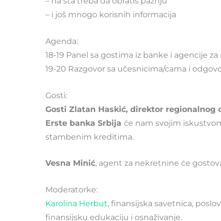
– na šta treba da obratiš pažnju
– i još mnogo korisnih informacija
Agenda:
18-19 Panel sa gostima iz banke i agencije z
19-20 Razgovor sa učesnicima/cama i odgovor
Gosti:
Gosti Zlatan Haskić, direktor regionalnog ce
Erste banka Srbija
će nam svojim iskustvom 
stambenim kreditima.
Vesna Minić
, agent za nekretnine će gostov
Moderatorke:
Karolina Herbut
, finansijska savetnica, posl
finansijsku edukaciju i osnaživanje.