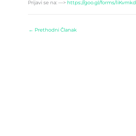
Prijavi se na: —>
https://goo.gl/forms/
IiKvmk
←
Prethodni Članak