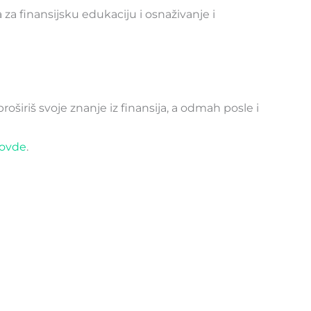
 za finansijsku edukaciju i osnaživanje i
širiš svoje znanje iz finansija, a odmah posle i
ovde
.