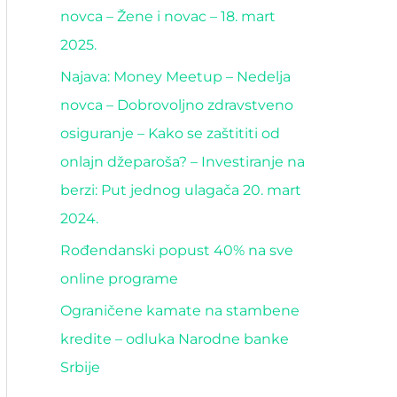
novca – Žene i novac – 18. mart
2025.
Najava: Money Meetup – Nedelja
novca – Dobrovoljno zdravstveno
osiguranje – Kako se zaštititi od
onlajn džeparoša? – Investiranje na
berzi: Put jednog ulagača 20. mart
2024.
Rođendanski popust 40% na sve
online programe
Ograničene kamate na stambene
kredite – odluka Narodne banke
Srbije