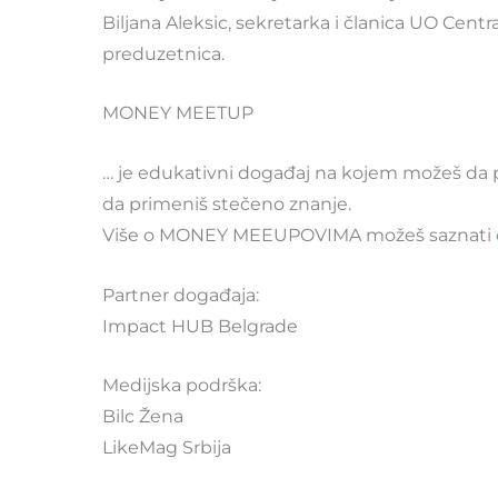
Biljana Aleksic, sekretarka i članica UO Centra
preduzetnica.
MONEY MEETUP
… je edukativni događaj na kojem možeš da pro
da primeniš stečeno znanje.
Više o MONEY MEEUPOVIMA možeš saznati
Partner događaja:
Impact HUB Belgrade
Medijska podrška:
Bilc Žena
LikeMag Srbija