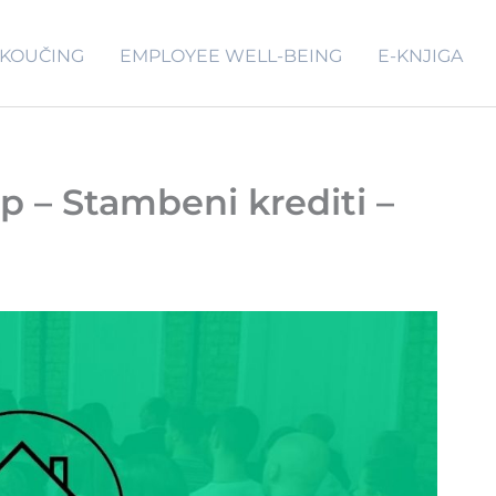
KOUČING
EMPLOYEE WELL-BEING
E-KNJIGA
 – Stambeni krediti –