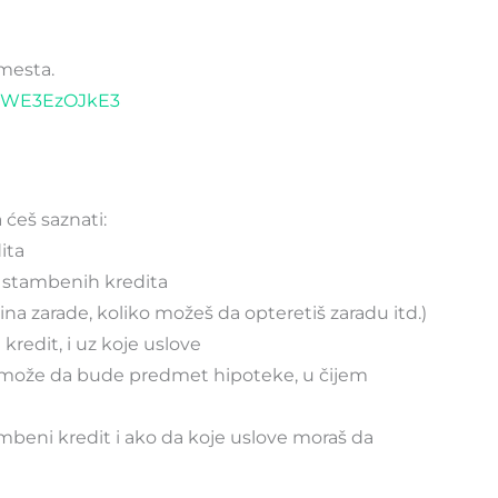
 mesta.
dWE3EzOJkE3
eš saznati:
ita
je stambenih kredita
sina zarade, koliko možeš da opteretiš zaradu itd.)
redit, i uz koje uslove
ta može da bude predmet hipoteke, u čijem
mbeni kredit i ako da koje uslove moraš da