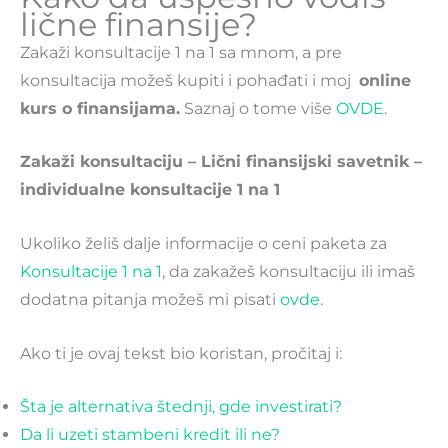
lične finansije?
Zakaži konsultacije 1 na 1 sa mnom, a pre
konsultacija možeš kupiti i pohađati i moj
online
kurs o finansijama.
Saznaj o tome više
OVDE
.
Zakaži konsultaciju – Lični finansijski savetnik –
individualne konsultacije 1 na 1
Ukoliko želiš dalje informacije o ceni paketa za
Konsultacije 1 na 1
, da zakažeš konsultaciju ili imaš
dodatna pitanja možeš mi pisati
ovde
.
Ako ti je ovaj tekst bio koristan, pročitaj i:
Šta je alternativa štednji, gde investirati?
Da li uzeti stambeni kredit ili ne?