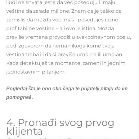
ljudi ne shvata jeste da već poseduju i imaju
veštine da zarade milione. Znam da je teško da
zamisliš da možda već imaš i poseduješ razne
profitabilne veštine – ali ovo je istina. Možda
previše vremena provodiš u svakodnevnom poslu,
pod izgovorom da nema nikoga kome tvoja
veština treba ili da si previše umorna ili umoran.
Kada detektuješ te momente, zameni ih jednim
jednostavnim pitanjem.
Pogledaj šta je ono oko čega te prijatelji pitaju da im
pomogneš.
4. Pronađi svog prvog
klijenta