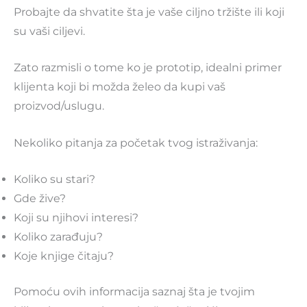
Probajte da shvatite šta je vaše ciljno tržište ili koji
su vaši ciljevi.
Zato razmisli o tome ko je prototip, idealni primer
klijenta koji bi možda želeo da kupi vaš
proizvod/uslugu.
Nekoliko pitanja za početak tvog istraživanja:
Koliko su stari?
Gde žive?
Koji su njihovi interesi?
Koliko zarađuju?
Koje knjige čitaju?
Pomoću ovih informacija saznaj šta je tvojim