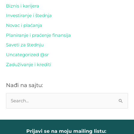
Biznis i karijera
Investiranje i štednja
Novac i plaćanja
Planiranje i praćenje finansija
Saveti za štednju
Uncategorized @sr
Zaduživanje i krediti
Nađi na sajtu:
P
r
e
t
Prijavi se na moju mailing listu: