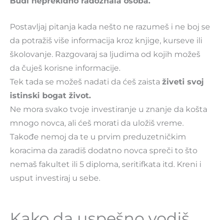
Budi neprekidno radoznala osoba.
Postavljaj pitanja kada nešto ne razumeš i ne boj se
da potražiš više informacija kroz knjige, kurseve ili
školovanje. Razgovaraj sa ljudima od kojih možeš
da čuješ korisne informacije.
Tek tada se možeš nadati da ćeš zaista
živeti svoj
istinski bogat život.
Ne mora svako tvoje investiranje u znanje da košta
mnogo novca, ali ćeš morati da uložiš vreme.
Takođe nemoj da te u prvim preduzetničkim
koracima da zaradiš dodatno novca spreči to što
nemaš fakultet ili 5 diploma, seritifkata itd. Kreni i
usput investiraj u sebe.
Kako da uspešno vodiš