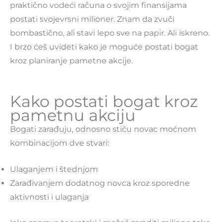
praktično vodeći računa o svojim finansijama
postati svojevrsni milioner. Znam da zvuči
bombastično, ali stavi lepo sve na papir. Ali iskreno.
I brzo ćeš uvideti kako je moguće postati bogat
kroz planiranje pametne akcije.
Kako postati bogat kroz
pametnu akciju
Bogati zarađuju, odnosno stiču novac moćnom
kombinacijom dve stvari:
Ulaganjem i štednjom
Zarađivanjem dodatnog novca kroz sporedne
aktivnosti i ulaganja