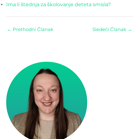
Ima li štednja za školovanje deteta smisla?
←
Prethodni Članak
Sledeći Članak
→