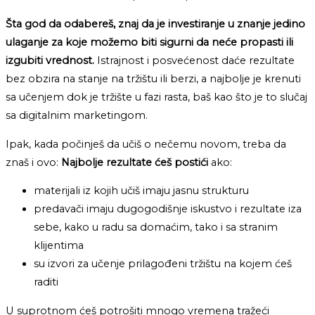
Šta god da odabereš, znaj da je investiranje u znanje jedino
ulaganje za koje možemo biti sigurni da neće propasti ili
izgubiti vrednost.
Istrajnost i posvećenost daće rezultate
bez obzira na stanje na tržištu ili berzi, a najbolje je krenuti
sa učenjem dok je tržište u fazi rasta, baš kao što je to slučaj
sa digitalnim marketingom.
Ipak, kada počinješ da učiš o nečemu novom, treba da
znaš i ovo:
Najbolje rezultate ćeš postići
ako:
materijali iz kojih učiš imaju jasnu strukturu
predavači imaju dugogodišnje iskustvo i rezultate iza
sebe, kako u radu sa domaćim, tako i sa stranim
klijentima
su izvori za učenje prilagođeni tržištu na kojem ćeš
raditi
U suprotnom ćeš potrošiti mnogo vremena tražeći