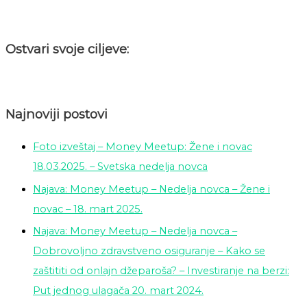
Ostvari svoje ciljeve:
Najnoviji postovi
Foto izveštaj – Money Meetup: Žene i novac
18.03.2025. – Svetska nedelja novca
Najava: Money Meetup – Nedelja novca – Žene i
novac – 18. mart 2025.
Najava: Money Meetup – Nedelja novca –
Dobrovoljno zdravstveno osiguranje – Kako se
zaštititi od onlajn džeparoša? – Investiranje na berzi:
Put jednog ulagača 20. mart 2024.