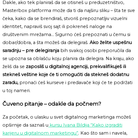
Dakle, ako tek planiraš da se otisneš u preduzetništvo,
Masterbox platforma može da ti da najširu sliku – šta te sve
čeka, kako da se brendiraš, stvoriš prepoznatljiv vizuelni
identitet, napraviš svoj sajt ili pokreneš naloge na
društvenim mrežama… Sigurno ćeš prepoznati u čemu si
dobar/dobra, a šta možeš da delegiraš.
Ako želite uspešnu
saradnju –
pre delegiranja
bih svakoj osobi preporučila da
se upozna sa oblašću koju planira da delegira. Na kraju, ako
želiš da se
zaposliš u digitalnoj agenciji, prekvalifikuješ ili
stekneš veštine koje će ti omogućiti da stekneš dodatnu
zaradu,
pronaći ćeš kurseve i predavače koji će te podržati
u toj nameri.
Čuveno pitanje – odakle da počnem?
Za početak, o ulasku u svet digitalnog marketinga možeš
opširnije da saznaš u
kursu Ivana Bildija “Kako izgraditi
karijeru u digitalnom marketingu”
. Kao što sam i navela,