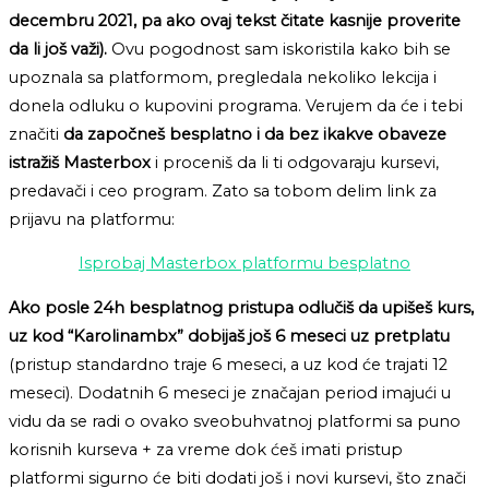
decembru 2021, pa ako ovaj tekst čitate kasnije proverite
da li još važi).
Ovu pogodnost sam iskoristila kako bih se
upoznala sa platformom, pregledala nekoliko lekcija i
donela odluku o kupovini programa. Verujem da će i tebi
značiti
da započneš besplatno i da
bez ikakve obaveze
istražiš Masterbox
i proceniš da li ti odgovaraju kursevi,
predavači i ceo program. Zato sa tobom delim link za
prijavu na platformu:
Isprobaj Masterbox platformu besplatno
Ako posle 24h besplatnog pristupa odlučiš da upišeš kurs,
uz kod “Karolinambx” dobijaš još 6 meseci uz pretplatu
(pristup standardno traje 6 meseci, a uz kod će trajati 12
meseci). Dodatnih 6 meseci je značajan period imajući u
vidu da se radi o ovako sveobuhvatnoj platformi sa puno
korisnih kurseva + za vreme dok ćeš imati pristup
platformi sigurno će biti dodati još i novi kursevi, što znači