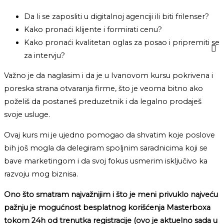
Da li se zaposliti u digitalnoj agenciji ili biti frilenser?
Kako pronaći klijente i formirati cenu?
Kako pronaći kvalitetan oglas za posao i pripremiti se
za intervju?
Važno je da naglasim i da je u Ivanovom kursu pokrivena i
poreska strana otvaranja firme, što je veoma bitno ako
poželiš da postaneš preduzetnik i da legalno prodaješ
svoje usluge.
Ovaj kurs mi je ujedno pomogao da shvatim koje poslove
bih još mogla da delegiram spoljnim saradnicima koji se
bave marketingom i da svoj fokus usmerim isključivo ka
razvoju mog biznisa.
Ono što smatram najvažnijim i što je meni privuklo najveću
pažnju je mogućnost besplatnog korišćenja Masterboxa
tokom 24h od trenutka registracije (ovo je aktuelno sada u