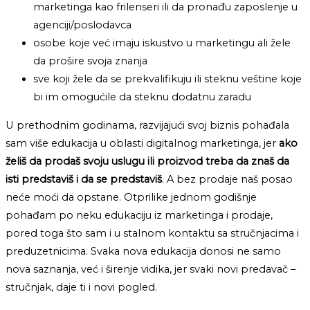
marketinga kao frilenseri ili da pronađu zaposlenje u
agenciji/poslodavca
osobe koje već imaju iskustvo u marketingu ali žele
da prošire svoja znanja
sve koji žele da se prekvalifikuju ili steknu veštine koje
bi im omogućile da steknu dodatnu zaradu
U prethodnim godinama, razvijajući svoj biznis pohađala
sam više edukacija u oblasti digitalnog marketinga, jer
ako
želiš da prodaš svoju uslugu ili proizvod treba da znaš da
isti predstaviš i da se predstaviš
. A bez prodaje naš posao
neće moći da opstane. Otprilike jednom godišnje
pohađam po neku edukaciju iz marketinga i prodaje,
pored toga što sam i u stalnom kontaktu sa stručnjacima i
preduzetnicima. Svaka nova edukacija donosi ne samo
nova saznanja, već i širenje vidika, jer svaki novi predavač –
stručnjak, daje ti i novi pogled.