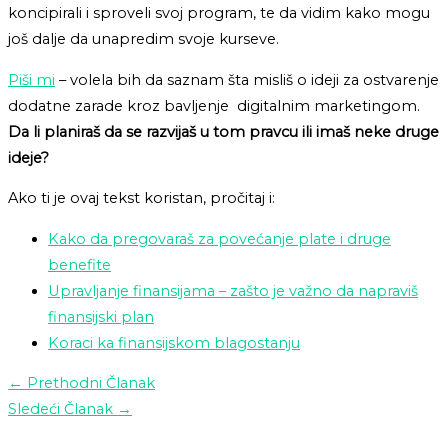
koncipirali i sproveli svoj program, te da vidim kako mogu
još dalje da unapredim svoje kurseve.
Piši mi
– volela bih da saznam šta misliš o ideji za ostvarenje
dodatne zarade kroz bavljenje digitalnim marketingom.
Da li planiraš da se razvijaš u tom pravcu ili imaš neke druge
ideje?
Ako ti je ovaj tekst koristan, pročitaj i:
Kako da pregovaraš za povećanje plate i druge
benefite
Upravljanje finansijama – zašto je važno da napraviš
finansijski plan
Koraci ka finansijskom blagostanju
←
Prethodni Članak
Sledeći Članak
→