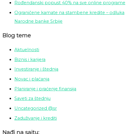
Rođendanski popust 40% na sve online programe
Ograničene kamate na stambene kredite – odluka
Narodne banke Srbije
Blog teme
Aktuelnosti
Biznis i karijera
Investiranje i štednja
Novac i plaćanja
Planiranje i praćenje finansija
Saveti za štednju
Uncategorized @sr
Zaduživanje i krediti
Nađi na sajtu: