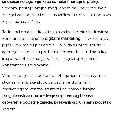
se osećamo sigurnije kada su naše finansije u pitanju.
Srećom, postoje brojne mogućnosti da unovčimo svoja
znanja i veštine, kao i da se usavršimo u obavljanju poslova
koji su danas traženi
.
Jedna od oblasti u kojoj tražnja za kvalitetnim kadrovima
konstantno raste jeste
digitalni marketing
. Takvih kadrova
je još uvek malo i poslodavci – bilo da su preduzetnici ili
agencije, često ističu problem nedostatka kandidata koji
imaju potrebna znanja i veštine i koji su spremni na
konstantno usavršavanje.
Verujem da je sa aspekta upravljanja ličnim finansijama i
sticanja finansijske slobode bavljenje digitalnim
marketingom
veoma isplativo
i da postoje
brojne
mogućnosti za unapređenje sopstvenog biznisa,
ostvarenje dodatne zarade, prekvalifikaciju ili sam početak
karijere.