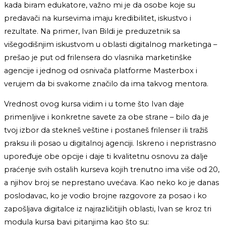
kada biram edukatore, važno mi je da osobe koje su
predavači na kursevima imaju kredibilitet, iskustvo i
rezultate. Na primer, Ivan Bildi je preduzetnik sa
višegodišnjim iskustvom u oblasti digitalnog marketinga –
prešao je put od frilensera do vlasnika marketinške
agencije i jednog od osnivača platforme Masterbox i
verujem da bi svakome značilo da ima takvog mentora.
Vrednost ovog kursa vidim i u tome što Ivan daje
primenljive i konkretne savete za obe strane – bilo da je
tvoj izbor da stekneš veštine i postaneš frilenser ili tražiš
praksu ili posao u digitalnoj agenciji. Iskreno i nepristrasno
upoređuje obe opcije i daje ti kvalitetnu osnovu za dalje
praćenje svih ostalih kurseva kojih trenutno ima više od 20,
a njihov broj se neprestano uvećava. Kao neko ko je danas
poslodavac, ko je vodio brojne razgovore za posao i ko
zapošljava digitalce iz najrazličitijih oblasti, Ivan se kroz tri
modula kursa bavi pitanjima kao što su: