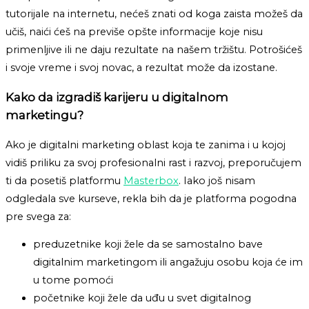
tutorijale na internetu, nećeš znati od koga zaista možeš da
učiš, naići ćeš na previše opšte informacije koje nisu
primenljive ili ne daju rezultate na našem tržištu. Potrošićeš
i svoje vreme i svoj novac, a rezultat može da izostane.
Kako da izgradiš karijeru u digitalnom
marketingu?
Ako je digitalni marketing oblast koja te zanima i u kojoj
vidiš priliku za svoj profesionalni rast i razvoj, preporučujem
ti da posetiš platformu
Masterbox
. Iako još nisam
odgledala sve kurseve, rekla bih da je platforma pogodna
pre svega za:
preduzetnike koji žele da se samostalno bave
digitalnim marketingom ili angažuju osobu koja će im
u tome pomoći
početnike koji žele da uđu u svet digitalnog