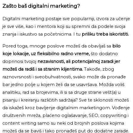
Zašto baš digitalni marketing?
Digitalni marketing postaje sve popularniji, izvora za učenje
je sve više, kao i mentora koji su spremni da podele svoja
znanja i iskustvo sa početnicima. I tu
priliku treba iskoristiti.
Pored toga, mnoge poslove možeš da obavljaš sa
bilo
koje lokacije, uz fleksibilno radno vreme,
što dodatno
doprinosi tvojoj
nezavisnosti, ali potencijalnoj zaradi jer
možeš da radiš i sa stranim klijentima.
Takođe, zbog
raznovrsnosti i sveobuhvatnosti, svako može da pronađe
bar jedno polje u kojem želi da se usavršava. Možda voliš
analitiku, rad sa brojevima, ili si sa druge strane vešt(a) u
pisanju i kreiranju različitih sadržaja? Sve te sklonosti možeš
da iskažeš kroz bavljenje digitalnim marketingom. Vođenje
društvenih mreža, plaćeno oglašavanje, SEO, copywriting i
content writing samo su neki od brojnih poslova kojima
možeš da se baviš i tako pronađeš put do dodatne zarade.