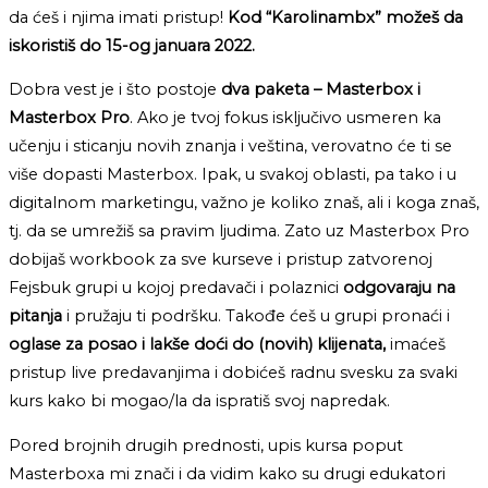
da ćeš i njima imati pristup!
Kod “Karolinambx” možeš da
iskoristiš do 15-og januara 2022.
Dobra vest je i što postoje
dva paketa – Masterbox i
Masterbox Pro
. Ako je tvoj fokus isključivo usmeren ka
učenju i sticanju novih znanja i veština, verovatno će ti se
više dopasti Masterbox. Ipak, u svakoj oblasti, pa tako i u
digitalnom marketingu, važno je koliko znaš, ali i koga znaš,
tj. da se umrežiš sa pravim ljudima. Zato uz Masterbox Pro
dobijaš workbook za sve kurseve i pristup zatvorenoj
Fejsbuk grupi u kojoj predavači i polaznici
odgovaraju na
pitanja
i pružaju ti podršku. Takođe ćeš u grupi pronaći i
oglase za posao i lakše doći do (novih) klijenata,
imaćeš
pristup live predavanjima i dobićeš radnu svesku za svaki
kurs kako bi mogao/la da ispratiš svoj napredak.
Pored brojnih drugih prednosti, upis kursa poput
Masterboxa mi znači i da vidim kako su drugi edukatori